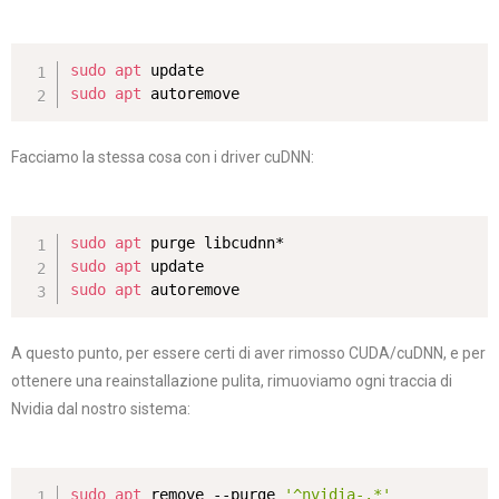
sudo
apt
sudo
apt
 autoremove
Facciamo la stessa cosa con i driver cuDNN:
sudo
apt
sudo
apt
sudo
apt
 autoremove
A questo punto, per essere certi di aver rimosso CUDA/cuDNN, e per
ottenere una reainstallazione pulita, rimuoviamo ogni traccia di
Nvidia dal nostro sistema:
sudo
apt
 remove --purge 
'^nvidia-.*'