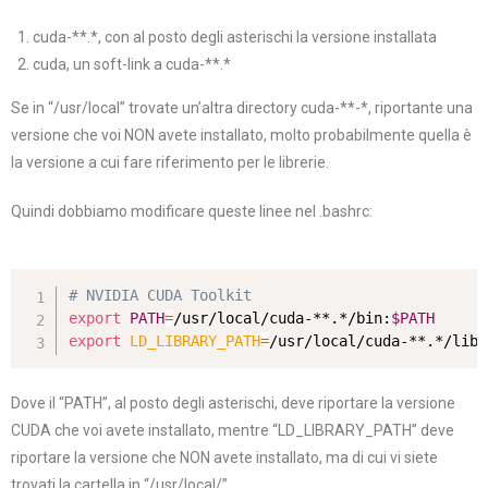
cuda-**.*, con al posto degli asterischi la versione installata
cuda, un soft-link a cuda-**.*
Se in “/usr/local” trovate un’altra directory cuda-**-*, riportante una
versione che voi NON avete installato, molto probabilmente quella è
la versione a cui fare riferimento per le librerie.
Quindi dobbiamo modificare queste linee nel .bashrc:
# NVIDIA CUDA Toolkit
export
PATH
=
/usr/local/cuda-**.*/bin:
$PATH
export
LD_LIBRARY_PATH
=
/usr/local/cuda-**.*/lib6
Dove il “PATH”, al posto degli asterischi, deve riportare la versione
CUDA che voi avete installato, mentre “LD_LIBRARY_PATH” deve
riportare la versione che NON avete installato, ma di cui vi siete
trovati la cartella in “/usr/local/”.