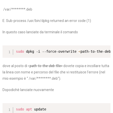
/var/********.deb
E: Sub-process /usr/bin/dpkg returned an error code (1)
In questo caso lanciate da terminale il comando
sudo
 dpkg -i --force-overwrite 
<
path-to-the-deb-
dove al posto di
<
path-to-the-deb-file>
dovete copia e incollare tutta
la linea con nome e percorso del file che vi restituisce l’errore (nel
mio esempio è “ /var/********.deb”).
Dopodichè lanciate nuovamente
sudo
apt