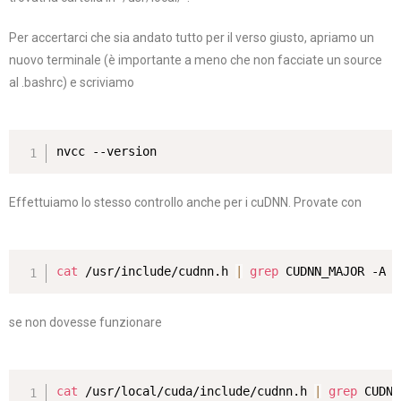
Per accertarci che sia andato tutto per il verso giusto, apriamo un
nuovo terminale (è importante a meno che non facciate un source
al .bashrc) e scriviamo
nvcc --version
Effettuiamo lo stesso controllo anche per i cuDNN. Provate con
cat
 /usr/include/cudnn.h 
|
grep
 CUDNN_MAJOR -A 
2
se non dovesse funzionare
cat
 /usr/local/cuda/include/cudnn.h 
|
grep
 CUDNN