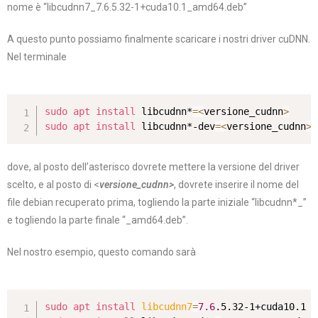
nome è “libcudnn7_7.6.5.32-1+cuda10.1_amd64.deb”
A questo punto possiamo finalmente scaricare i nostri driver cuDNN.
Nel terminale
sudo
apt
install
 libcudnn*
=
<
versione_cudnn
>
sudo
apt
install
 libcudnn*-dev
=
<
versione_cudnn
>
dove, al posto dell’asterisco dovrete mettere la versione del driver
scelto, e al posto di <
versione_cudnn>
, dovrete inserire il nome del
file debian recuperato prima, togliendo la parte iniziale “libcudnn*_”
e togliendo la parte finale “_amd64.deb”.
Nel nostro esempio, questo comando sarà
sudo
apt
install
libcudnn7
=
7.6