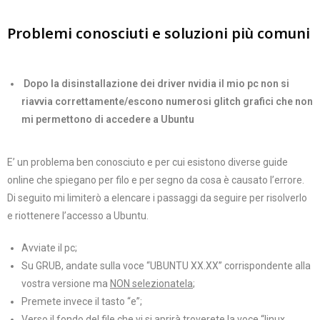
Problemi conosciuti e soluzioni più comuni
Dopo la disinstallazione dei driver nvidia il mio pc non si
riavvia correttamente/escono numerosi glitch grafici che non
mi permettono di accedere a Ubuntu
E’ un problema ben conosciuto e per cui esistono diverse guide
online che spiegano per filo e per segno da cosa è causato l’errore.
Di seguito mi limiterò a elencare i passaggi da seguire per risolverlo
e riottenere l’accesso a Ubuntu.
Avviate il pc;
Su GRUB, andate sulla voce “UBUNTU XX.XX” corrispondente alla
vostra versione ma
NON selezionatela
;
Premete invece il tasto “e”;
Verso il fondo del file che vi si aprirà troverete la voce “linux